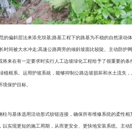
范的偏斜层法来添充坝基;路基工程下的路基为不稳的自然滚动体
长时间被大水冲走;高速公路两旁的倾斜坡面比较陡。主动防护
或将来在有一定要求时实行人工边坡绿化工程给予了很重要的条
固绿植根系。运用护坡系統，能够抑制公路边坡损坏和水土流失，
环境保护目标。
钢柱与基体选用活动形式铰链连接，确保所有维修系统的柔性相
，以实现更短的施工周期，从而更安全、更快地安装系统。主动