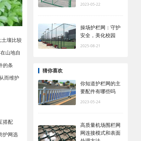
2023-05-22
操场护栏网：守护
安全，美化校园
;土壤比较
2025-08-21
网在山地自
件的条
猜你喜欢
从而维护
你知道护栏网的主
要配件有哪些吗
2023-05-24
互搭配
高质量机场围栏网
网连接模式和表面
防护网选
处理方法