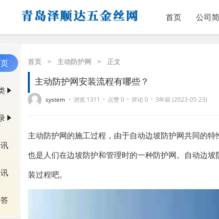
首页
公司
首页
>
主动防护网
>
正文
首页
主动防护网安装流程有哪些？
类
·
·
·
·
system
浏览 1311
点赞 0
评论 0
3年前 (2023-05-23)
录
主动防护网的施工过程，由于自动边坡防护网共同的特
资讯
也是人们在边坡防护和管理时的一种防护网。自动边坡防
快讯
装过程吧。
问答