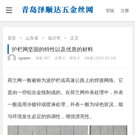
登陆
注册
首页
>
山东省
>
临沂市
>
正文
护栏网坚固的特性以及优质的材料
·
·
·
·
system
浏览 907
点赞 0
评论 0
3年前 (2023-05-24)
荷兰网一般被称为波护栏或高速公路上的焊接网络。它
是由一些铝合金线制成的。在荷兰网外表处理中，外表
一般选用冷镀锌或喷淋处理，外表一般为绿色状况，能
与环境发生必定的协调性，增强漂亮性。