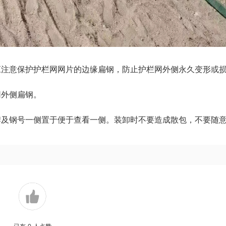
应注意保护护栏网网片的边缘扁钢，防止护栏网外侧永久变形或
网外侧扁钢。
牌及钢号一侧置于便于查看一侧。装卸时不要造成散包，不要随