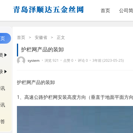
首页
公司
首页
>
安徽省
>
正文
首页
护栏网产品的装卸
类
·
·
·
·
system
浏览 921
点赞 0
评论 0
3年前 (2023-05-25)
录
护栏网产品的装卸
资讯
1、高速公路护栏网安装高度方向（垂直于地面平面方
快讯
问答