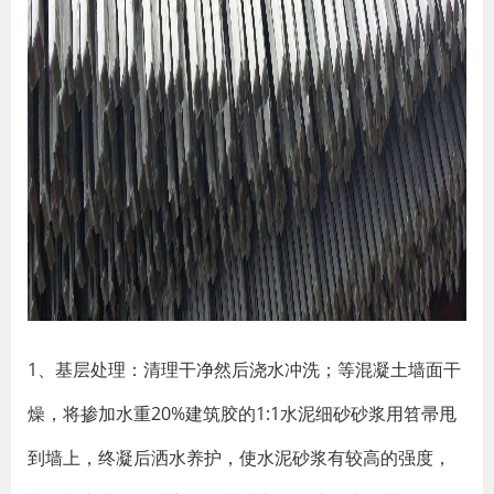
1、基层处理：清理干净然后浇水冲洗；等混凝土墙面干
燥，将掺加水重20%建筑胶的1:1水泥细砂砂浆用笤帚甩
到墙上，终凝后洒水养护，使水泥砂浆有较高的强度，