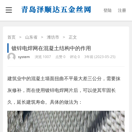
登陆
注册
首页
>
山东省
>
潍坊市
>
正文
镀锌电焊网在混凝土结构中的作用
·
·
·
·
system
浏览 1007
点赞 0
评论 0
3年前 (2023-05-25)
建筑业中的混凝土墙面扭曲不平最大差三公分，需要抹
灰修补，而在使用镀锌电焊网片后，可以使其牢固长
久，延长建筑寿命。具体的做法为：