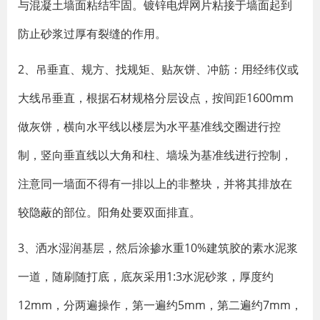
与混凝土墙面粘结牢固。镀锌电焊网片粘接于墙面起到
防止砂浆过厚有裂缝的作用。
2、吊垂直、规方、找规矩、贴灰饼、冲筋：用经纬仪或
大线吊垂直，根据石材规格分层设点，按间距1600mm
做灰饼，横向水平线以楼层为水平基准线交圈进行控
制，竖向垂直线以大角和柱、墙垛为基准线进行控制，
注意同一墙面不得有一排以上的非整块，并将其排放在
较隐蔽的部位。阳角处要双面排直。
3、洒水湿润基层，然后涂掺水重10%建筑胶的素水泥浆
一道，随刷随打底，底灰采用1:3水泥砂浆，厚度约
12mm，分两遍操作，第一遍约5mm，第二遍约7mm，