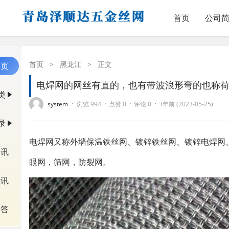
首页
公司
首页
>
黑龙江
>
正文
首页
电焊网的网丝有直的，也有带波浪形弯的也称
类
·
·
·
·
system
浏览 994
点赞 0
评论 0
3年前 (2023-05-25)
录
电焊网又称外墙保温铁丝网、镀锌铁丝网、镀锌电焊网
资讯
眼网，筛网，防裂网。
快讯
问答