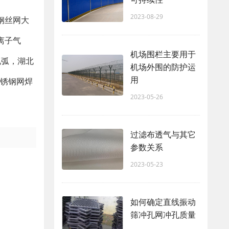
2023-08-29
钢丝网大
离子气
机场围栏主要用于
电弧，湖北
机场外围的防护运
用
不锈钢网焊
2023-05-26
过滤布透气与其它
参数关系
2023-05-23
如何确定直线振动
筛冲孔网冲孔质量