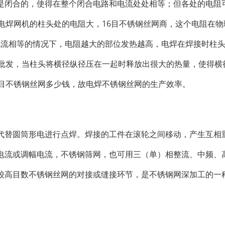
是闭合的，使得在整个闭合电路和电流处处相等；但各处的电阻
电焊网机的柱头处的电阻大，16目不锈钢丝网商，这个电阻在物
，在电流相等的情况下，电阻越大的部位发热越高，电焊在焊接时柱
网批发，当柱头将横径纵径压在一起时释放出很大的热量，使得横
8目不锈钢丝网多少钱，故电焊不锈钢丝网的生产效率。
代替圆筒形电进行点焊。焊接的工件在滚轮之间移动，产生互相
电流或调幅电流，不锈钢筛网，也可用三（单）相整流、中频、
较高目数不锈钢丝网的对接或缝接环节，是不锈钢网深加工的一