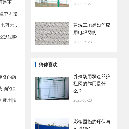
可是不一
2023-09-27
理中叫接
建筑工地是如何应
头电阻大，
用电焊网的
径纵径瞬
2023-05-23
猜你喜欢
养殖场用双边丝护
重叠的熔
栏网的作用是什
高频的直
么？
种常用技
2023-05-23
彩钢围挡的环保与
可持续性