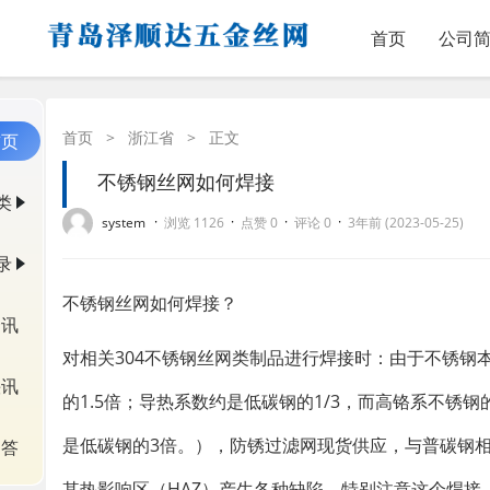
首页
公司
首页
>
浙江省
>
正文
首页
不锈钢丝网如何焊接
类
·
·
·
·
system
浏览 1126
点赞 0
评论 0
3年前 (2023-05-25)
录
不锈钢丝网如何焊接？
资讯
对相关304不锈钢丝网类制品进行焊接时：由于不锈钢
快讯
的1.5倍；导热系数约是低碳钢的1/3，而高铬系不锈
是低碳钢的3倍。），防锈过滤网现货供应，与普碳钢
问答
其热影响区（HAZ）产生各种缺陷。特别注意这个焊