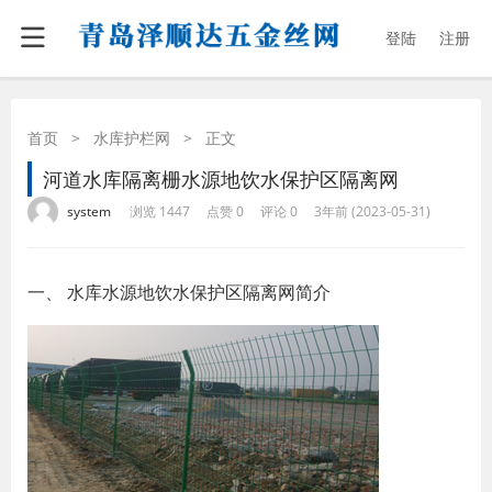
登陆
注册
首页
>
水库护栏网
>
正文
河道水库隔离栅水源地饮水保护区隔离网
·
·
·
·
system
浏览 1447
点赞 0
评论 0
3年前 (2023-05-31)
一、 水库水源地饮水保护区隔离网简介