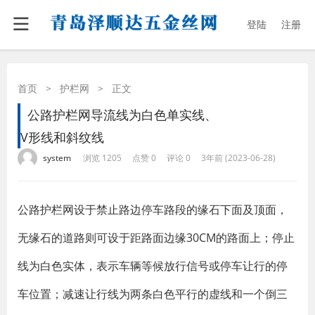
登陆
注册
首页
>
护栏网
>
正文
公路护栏网导流线为白色单实线、
V形线和斜纹线
·
·
·
·
system
浏览 1205
点赞 0
评论 0
3年前 (2023-06-28)
公路护栏网设于禁止路边停车路段的缘石下面及顶面，
无缘石的道路则可设于距路面边缘30CM的路面上；停止
线为白色实体，表示车辆等候放行信号或停车让行的停
车位置；减速让行线为两条白色平行的虚线和一个倒三