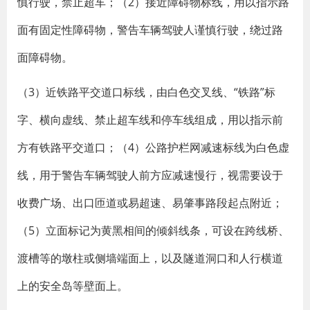
慎行驶，禁止超车；（2）接近障碍物标线，用以指示路
面有固定性障碍物，警告车辆驾驶人谨慎行驶，绕过路
面障碍物。
（3）近铁路平交道口标线，由白色交叉线、“铁路”标
字、横向虚线、禁止超车线和停车线组成，用以指示前
方有铁路平交道口；（4）公路护栏网减速标线为白色虚
线，用于警告车辆驾驶人前方应减速慢行，视需要设于
收费广场、出口匝道或易超速、易肇事路段起点附近；
（5）立面标记为黄黑相间的倾斜线条，可设在跨线桥、
渡槽等的墩柱或侧墙端面上，以及隧道洞口和人行横道
上的安全岛等壁面上。