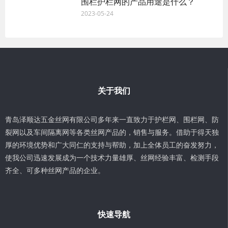
围栏护栏网的产品用途是什么？
2023-05-24
关于我们
青岛泽顺达五金丝网有限公司多年来一直致力于护栏网、围栏网、防
裂网以及车间隔离网等各类丝网产品的，销售与服务。借助于得天独
厚的环境优势和广大同仁的支持与帮助，加上全体员工的奋发努力，
使我公司迅速发展成为一个技术力量雄厚、丝网经验丰富、检测手段
齐全、可多种丝网产品的企业。
快速导航