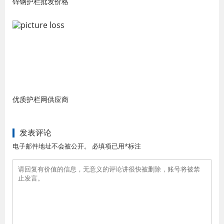
锌钢护栏批发价格
优质护栏网供应商
发表评论
电子邮件地址不会被公开。 必填项已用*标注