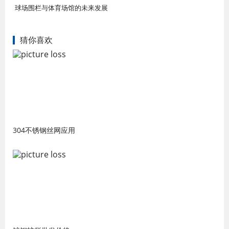
球场围栏与体育场馆的未来发展
猜你喜欢
304不锈钢丝网应用