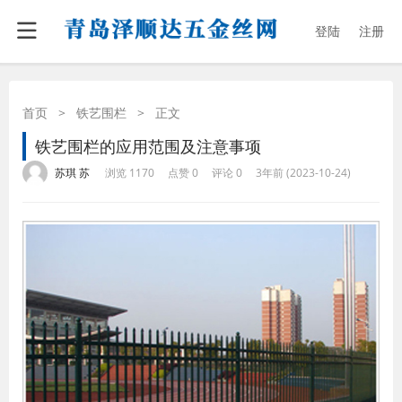
登陆
注册
首页
>
铁艺围栏
>
正文
铁艺围栏的应用范围及注意事项
·
·
·
·
苏琪 苏
浏览 1170
点赞 0
评论 0
3年前 (2023-10-24)