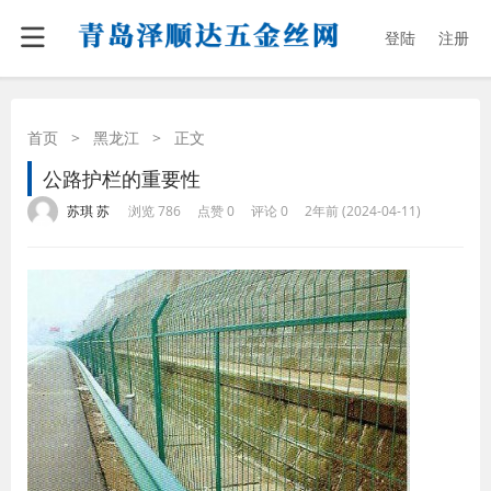
登陆
注册
首页
>
黑龙江
>
正文
公路护栏的重要性
·
·
·
·
苏琪 苏
浏览 786
点赞 0
评论 0
2年前 (2024-04-11)