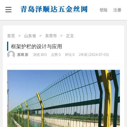
登陆
注册
首页
>
山东省
>
东营市
>
正文
框架护栏的设计与应用
·
·
·
·
苏琪 苏
浏览 803
点赞 0
评论 0
2年前 (2024-07-03)