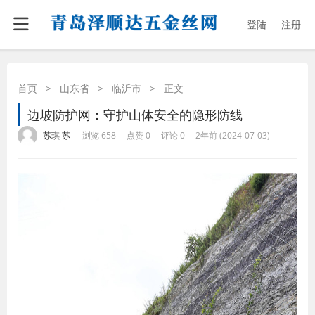
登陆
注册
首页
>
山东省
>
临沂市
>
正文
边坡防护网：守护山体安全的隐形防线
·
·
·
·
苏琪 苏
浏览 658
点赞 0
评论 0
2年前 (2024-07-03)