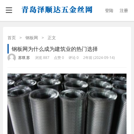
登陆
注册
首页
>
钢板网
>
正文
钢板网为什么成为建筑业的热门选择
·
·
·
·
苏琪 苏
浏览 887
点赞 0
评论 0
2年前 (2024-09-14)