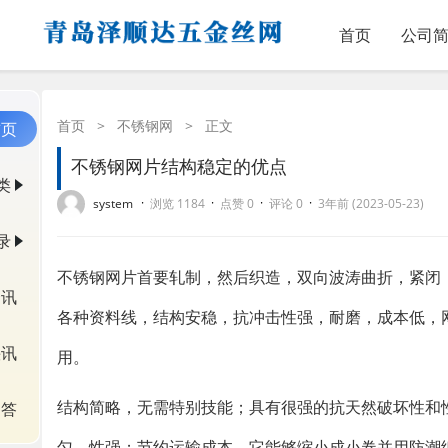
首页
公司
首页
>
不锈钢网
>
正文
首页
不锈钢网片结构稳定的优点
类
·
·
·
·
system
浏览 1184
点赞 0
评论 0
3年前 (2023-05-23)
录
不锈钢网片首要轧制，然后织造，双向波涛曲折，紧闭
资讯
各种资料线，结构安稳，抗冲击性强，耐磨，成本低，
快讯
用。
结构简略，无需特别技能；具有很强的抗天然破坏性和
问答
匀，性强；节约运输成本。它能够缩小成小卷并用防潮