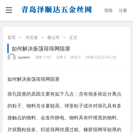
登陆
注册
首页
>
河北省
>
唐山市
>
正文
如何解决振荡筛筛网阻塞
·
·
·
·
system
浏览 1165
点赞 0
评论 0
3年前 (2023-05-23)
如何解决振荡筛筛网阻塞
筛孔阻塞的原因主要有如下几点：含有很多挨近分离点
的粒子、物料含水量较高、球形粒子或许对筛孔具有多
接触点的物料、会发作静电、物料具有纤维质的物料、
片状颗粒较多、织造筛网丝通过粗、橡胶筛网等较厚的