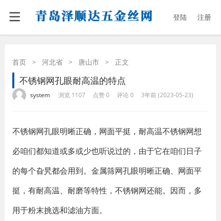
登陆
注册
首页
>
河北省
>
唐山市
>
正文
不锈钢网孔眼耐高温的特点
·
·
·
·
system
浏览 1107
点赞 0
评论 0
3年前 (2023-05-23)
不锈钢网孔眼明晰正确，网面平挺，耐高温不锈钢网想
必咱们都知道或多或少也听说过的，由于它在咱们日子
的每个旮旯都会用到。金属筛网孔眼明晰正确、网面平
挺，有耐高温、耐磨等特性，不锈钢网还能。因而，多
用于粉末挑选和滤油方面。