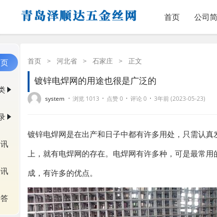
首页
公司
首页
>
河北省
>
石家庄
>
正文
首页
镀锌电焊网的用途也很是广泛的
类
·
·
·
·
system
浏览 1013
点赞 0
评论 0
3年前 (2023-05-23)
录
镀锌电焊网是在出产和日子中都有许多用处，只需认真
资讯
上，就有电焊网的存在。电焊网有许多种，可是最常用
快讯
成，有许多的优点。
问答