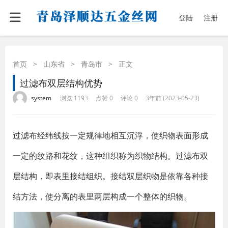
登陆
注册
首页
>
山东省
>
青岛市
>
正文
过滤布双层结构优势
·
·
·
·
system
浏览 1193
点赞 0
评论 0
3年前 (2023-05-23)
过滤布经纬线按一定规律地相互沉浮，使织物表面形成
一定的纹路和花纹，这种组织称为织物结构。过滤布双
层结构，即表里接结组织。接结双层织物是依靠各种接
结方法，使分离的表里两层构成一个整体的织物。