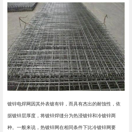
镀锌电焊网因其外表镀有锌，而具有杰出的耐蚀性，依
据镀锌层厚度，将镀锌焊缝分为热浸镀锌和冷镀锌两
种。一般来说，热镀锌网在相同条件下比冷镀锌网要