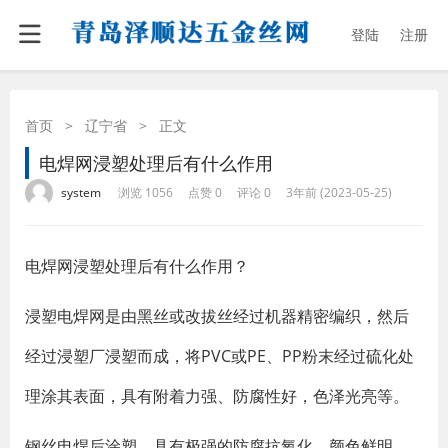
登陆
注册
首页
>
辽宁省
>
正文
电焊网浸塑处理后有什么作用
·
·
·
·
system
浏览 1056
点赞 0
评论 0
3年前 (2023-05-25)
电焊网浸塑处理后有什么作用？
浸塑电焊网是由黑丝或改拔丝经过机器精密编织，然后
经过浸塑厂浸塑而成，将PVC或PE、PP粉末经过硫化处
理涂其表面，具有附着力强、防腐性好，色泽光亮等。
钢丝电焊后涂塑，具有极强的防腐抗氧化，颜色鲜明，