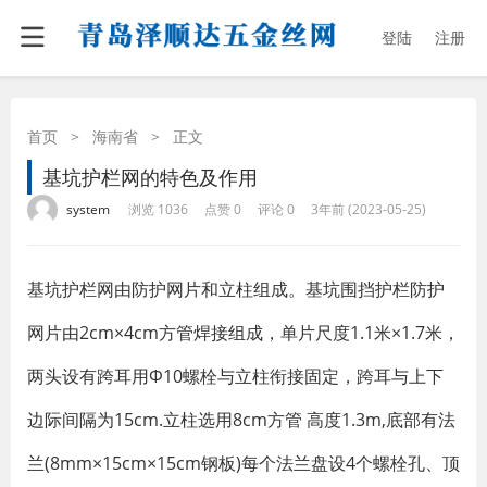
登陆
注册
首页
>
海南省
>
正文
基坑护栏网的特色及作用
·
·
·
·
system
浏览 1036
点赞 0
评论 0
3年前 (2023-05-25)
基坑护栏网由防护网片和立柱组成。基坑围挡护栏防护
网片由2cm×4cm方管焊接组成，单片尺度1.1米×1.7米，
两头设有跨耳用Φ10螺栓与立柱衔接固定，跨耳与上下
边际间隔为15cm.立柱选用8cm方管 高度1.3m,底部有法
兰(8mm×15cm×15cm钢板)每个法兰盘设4个螺栓孔、顶