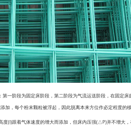
：第一阶段为固定床阶段，第二阶段为气流运送阶段，在固定床
端添加，每个粉末颗粒被浮起，因此脱离本来方位作必定程度的
度(I)跟着气体速度的增大而添加，但床内压强(△P)并不增大