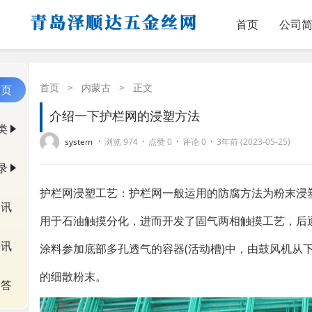
首页
公司
首页
>
内蒙古
>
正文
首页
介绍一下护栏网的浸塑方法
类
·
·
·
·
system
浏览 974
点赞 0
评论 0
3年前 (2023-05-25)
录
护栏网浸塑工艺：护栏网一般运用的防腐方法为粉末浸
资讯
用于石油触摸分化，进而开发了固气两相触摸工艺，后逐
快讯
涂料参加底部多孔透气的容器(活动槽)中，由鼓风机从
的细散粉末。
问答