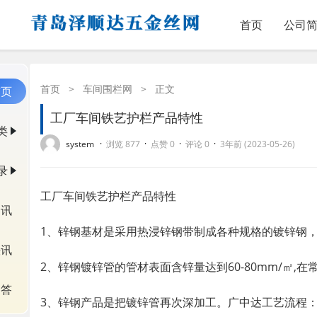
首页
公司
首页
>
车间围栏网
>
正文
首页
工厂车间铁艺护栏产品特性
类
·
·
·
·
system
浏览 877
点赞 0
评论 0
3年前 (2023-05-26)
录
工厂车间铁艺护栏产品特性
资讯
1、锌钢基材是采用热浸锌钢带制成各种规格的镀锌钢
快讯
2、锌钢镀锌管的管材表面含锌量达到60-80mm/㎡,在
问答
3、锌钢产品是把镀锌管再次深加工。广中达工艺流程