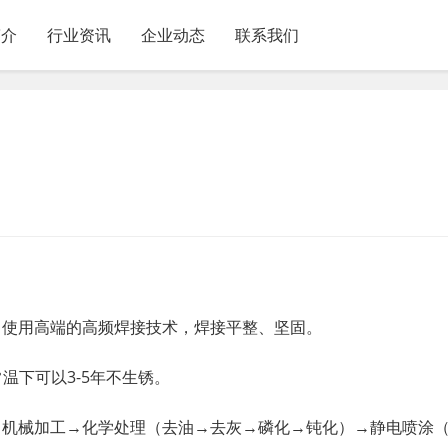
简介
行业资讯
企业动态
联系我们
，使用高端的高频焊接技术，焊接平整、坚固。
常温下可以3-5年不生锈。
：机械加工→化学处理（去油→去灰→磷化→钝化）→静电喷涂