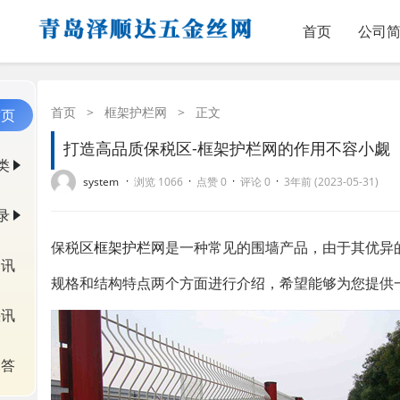
首页
公司
首页
>
框架护栏网
>
正文
首页
打造高品质保税区-框架护栏网的作用不容小觑
类
·
·
·
·
system
浏览 1066
点赞 0
评论 0
3年前 (2023-05-31)
录
保税区
框架护栏网
是一种常见的围墙产品，由于其优异
资讯
规格和结构特点两个方面进行介绍，希望能够为您提供
快讯
问答