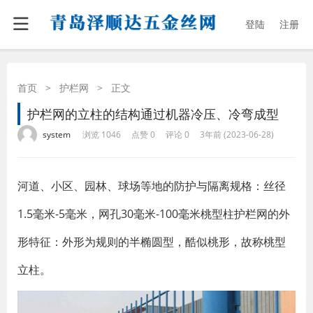
登陆
注册
首页
>
护栏网
>
正文
护栏网的立柱的结构通过机器冷压、冷弯成型
·
·
·
·
system
浏览 1046
点赞 0
评论 0
3年前 (2023-06-28)
河道、小区、园林、球场等地的防护与隔离规格：丝径
1.5毫米-5毫米，网孔30毫米-100毫米桃型柱护栏网的外
形特征：外形为规则的半椭圆型，酷似桃形，故称桃型
立柱。