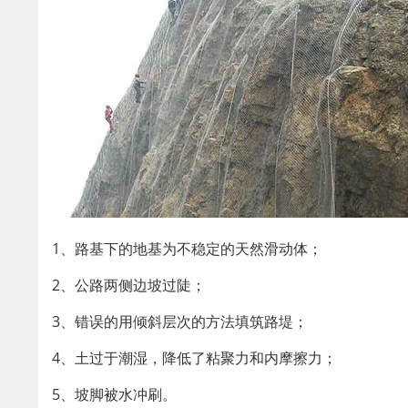
1、路基下的地基为不稳定的天然滑动体；
2、公路两侧边坡过陡；
3、错误的用倾斜层次的方法填筑路堤；
4、土过于潮湿，降低了粘聚力和内摩擦力；
5、坡脚被水冲刷。