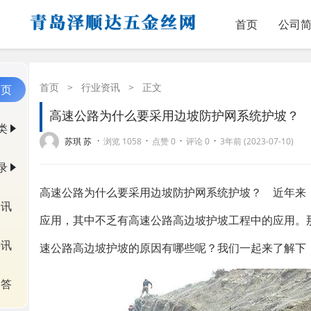
首页
公司
首页
>
行业资讯
>
正文
首页
高速公路为什么要采用边坡防护网系统护坡？
类
·
·
·
·
苏琪 苏
浏览 1058
点赞 0
评论 0
3年前 (2023-07-10)
录
高速公路为什么要采用边坡防护网系统护坡？ 近年来
资讯
应用，其中不乏有高速公路高边坡护坡工程中的应用。
快讯
速公路高边坡护坡的原因有哪些呢？我们一起来了解下
问答