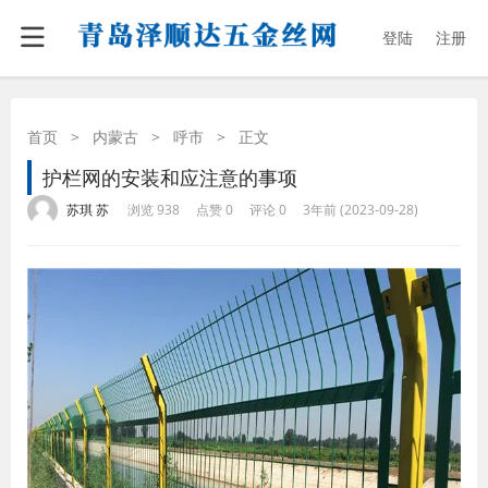
登陆
注册
首页
>
内蒙古
>
呼市
>
正文
护栏网的安装和应注意的事项
·
·
·
·
苏琪 苏
浏览 938
点赞 0
评论 0
3年前 (2023-09-28)