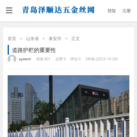
登陆
注册
首页
>
山东省
>
泰安市
>
正文
道路护栏的重要性
·
·
·
·
system
浏览 801
点赞 0
评论 0
3年前 (2023-10-28)