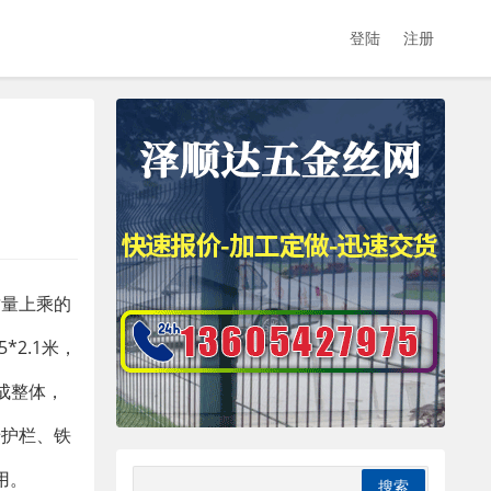
登陆
注册
质量上乘的
2.1米，
界成整体，
墙护栏、铁
用。