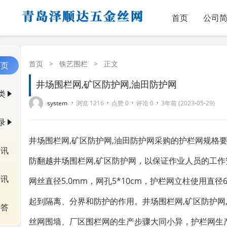
首页
公司
首页
>
铁艺围栏
>
正文
首页
井场围栏网,矿区防护网,油田防护网
类
·
·
·
·
system
浏览 1216
点赞 0
评论 0
3年前 (2023-05-29)
录
井场围栏网,矿区防护网,油田防护网采购的护栏网规格
资讯
防翻越井场围栏网,矿区防护网，以保证作业人员的工作安全
快讯
网丝直径5.0mm，网孔5*10cm，护栏网立柱使用直
起到隔离、分界和防护的作用。井场围栏网,矿区防护网
问答
丝网围墙、厂区围栏网的生产步骤大同小异，护栏网生