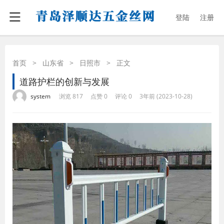
登陆
注册
首页
>
山东省
>
日照市
>
正文
道路护栏的创新与发展
·
·
·
·
system
浏览 817
点赞 0
评论 0
3年前 (2023-10-28)