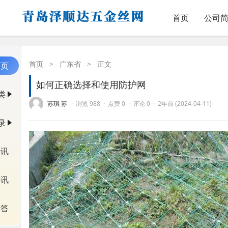
首页
公司
首页
>
广东省
>
正文
首页
如何正确选择和使用防护网
类
·
·
·
·
苏琪 苏
浏览 988
点赞 0
评论 0
2年前 (2024-04-11)
录
资讯
快讯
问答