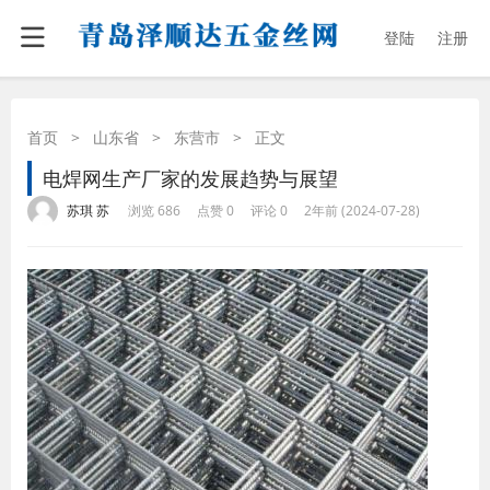
登陆
注册
首页
>
山东省
>
东营市
>
正文
电焊网生产厂家的发展趋势与展望
·
·
·
·
苏琪 苏
浏览 686
点赞 0
评论 0
2年前 (2024-07-28)