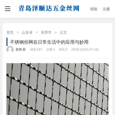
登陆
注册
首页
>
山东省
>
东营市
>
正文
不锈钢丝网在日常生活中的应用与妙用
·
·
·
·
苏琪 苏
浏览 687
点赞 0
评论 0
2年前 (2024-07-28)