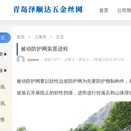
首页
公司
首页
>
上海市
>
正文
首页
被动防护网装置进程
类
·
·
·
·
system
浏览 1017
点赞 0
评论 0
3年前 (2023-05-23)
录
被动防护网要以软性边坡防护网为先要防护预制构件，
资讯
坡落石开展阻止的软性挡墙，进而进行对落石和山体滑
快讯
问答