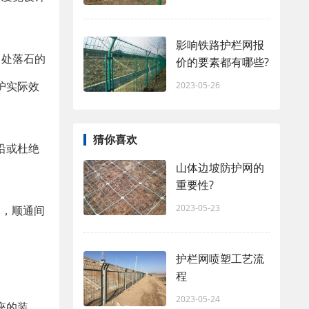
影响铁路护栏网报
向处落石的
价的要素都有哪些?
护实际效
2023-05-26
猜你喜欢
沿或杜绝
山体边坡防护网的
重要性?
2023-05-23
如，顺通间
护栏网喷塑工艺流
程
2023-05-24
座的装