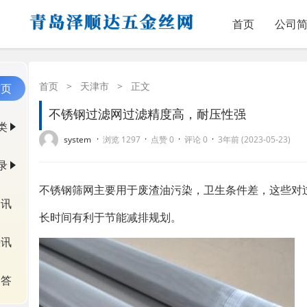
首页
公司
首页
>
天津市
>
正文
首页
不锈钢过滤网过滤精度高，耐压性强
类
·
·
·
·
system
浏览 1297
点赞 0
评论 0
3年前 (2023-05-23)
录
不锈钢筛网主要用于废渣油污染，卫生条件差，这些对
资讯
长时间有利于节能减排规划。
快讯
问答