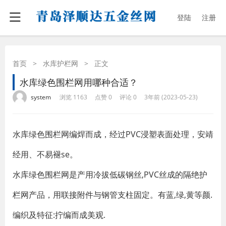
登陆
注册
首页
>
水库护栏网
>
正文
水库绿色围栏网用哪种合适？
·
·
·
·
system
浏览 1163
点赞 0
评论 0
3年前 (2023-05-23)
水库绿色围栏网编焊而成，经过PVC浸塑表面处理，安靖
经用、不易褪se。
水库绿色围栏网是产用冷拔低碳钢丝,PVC丝成的隔绝护
栏网产品，用联接附件与钢管支柱固定。有蓝,绿,黄等颜.
编织及特征:拧编而成美观.