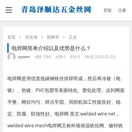
登陆
注册
首页
>
河北省
>
邯郸市
>
正文
电焊网简单介绍以及优势是什么？
·
·
·
·
system
浏览 1084
点赞 0
评论 0
3年前 (2023-05-23)
电焊网是用优质低碳钢铁丝排焊而成，然后再冷镀（电
镀）、热镀、PVC包塑等表面钝化、塑化处理。达到网面
平整、网目均匀、焊点牢固、局部机加工性能良好、稳
定、防腐、防蚀性好。电焊网 英文:welded wire net，
welded wire mesh电焊网又称外墙保温铁丝网、镀锌铁