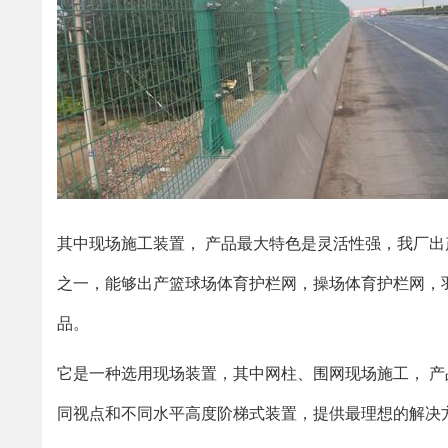
其中现场施工装置， 产品最大特色是灵活性强，我厂
之一，能够出产篮球场体育护栏网，操场体育护栏网，
品。
它是一种选用现场装置，其中网柱、围网现场施工， 
同视点和不同水平高度阶梯式装置，提供最理想的解决