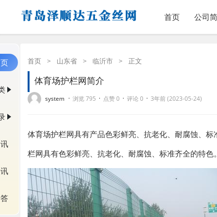
首页
公司
首页
>
山东省
>
临沂市
>
正文
首页
体育场护栏网简介
类
·
·
·
·
system
浏览 795
点赞 0
评论 0
3年前 (2023-05-24)
录
体育场护栏网具有产品色彩鲜亮、抗老化、耐腐蚀、标
资讯
栏网具有色彩鲜亮、抗老化、耐腐蚀、标准齐全的特色
快讯
问答