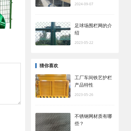
2024-09-07
足球场围栏网的介
绍
2023-05-22
猜你喜欢
工厂车间铁艺护栏
产品特性
2023-05-26
不锈钢网材质有哪
些？