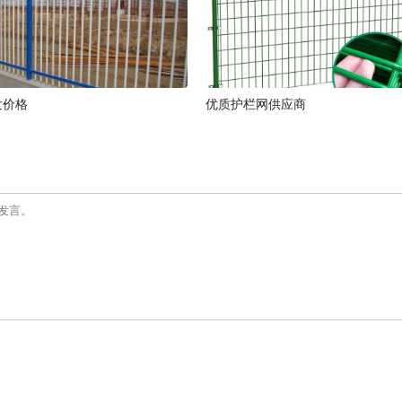
发价格
优质护栏网供应商