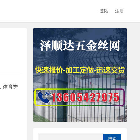
登陆
注册
，体育护