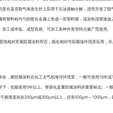
初是在温克勒气体发生炉上应用于石油接触分解，进而开发了固
属将塑料粉均匀的喷在金属上形成一层塑料膜，或加热浸塑液放
、加工成本低、成型容易、可加工各种外形等特点被广范使用。
就是指相对常规防腐涂料而言，能在相对苛刻腐蚀环境里应用，并
命，重防腐涂料在化工大气和海洋环境里，一般可使用10年或1
件下，也能使用5年以上。厚膜化是重防腐涂料的重要标志。一
膜厚度则在200μm或300μm以上，还有500μm～1000μm