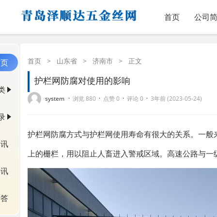
首页
公司
首页
>
山东省
>
济南市
>
正文
首页
护栏网防腐对使用的影响
类
·
·
·
·
system
浏览 880
点赞 0
评论 0
3年前 (2023-05-24)
录
护栏网防腐方式与护栏网使用寿命有很大的关系。一般来
资讯
上的栅栏，用以阻止人畜进入警戒区域。高速公路与一
快讯
问答