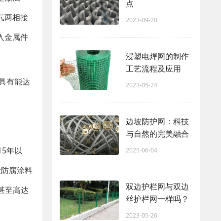
点
气两相接
2023-09-20
入金属件
浸塑电焊网的制作
工艺流程及应用
具有能达
2023-05-24
边坡防护网：科技
与自然的完美融合
5年以
2025-06-04
般防腐涂料
双边护栏网与双边
，甚至高达
丝护栏网一样吗？
2023-05-26