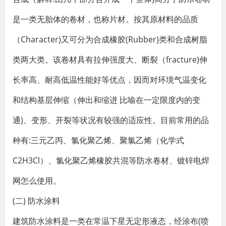
是一类无胎体的卷材，也称片材。按其原材料的品质
（Character)又可分为合成橡胶(Rubber)类和合成树脂
类两大类。该卷材具有拉伸强度大、断裂（fracture)伸
长率高、耐高低温性能好等优点，因而对环境气温变化
和结构基层伸缩（伸出和缩进 比喻在一定限度内的变
通)、变形、开裂等状况有较强的适应性。目前常用的品
种有:三元乙丙、氯化聚乙烯、聚氯乙烯（化学式
C2H3Cl）、氯化聚乙烯橡胶共混等防水卷材、镀锌电焊
网怎么使用。
(二) 防水涂料
建筑防水涂料是一类在常温下星无定形液态，经涂布(喷