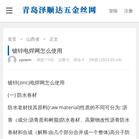
登陆
注册
首页
>
山西省
>
正文
镀锌电焊网怎么使用
·
·
·
·
system
浏览 1100
点赞 0
评论 0
3年前 (2023-05-24)
镀锌(zinc)电焊网怎么使用
(一) 防水卷材
防水老材技其原料(raw material)性质的不同可分为: 沥
青（成分:沥青质和树脂)防水卷材、高聚物改性沥青防水
卷材和合成（解释:由几个部分合并成一个整体)高分子防