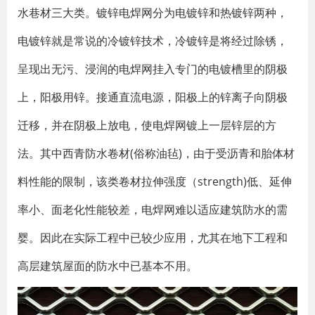
水巷材三大类。镀锌电焊网分为电镀锌和热镀锌两种，
电镀锌就是常说的冷镀锌技术，冷镀锌是将经过除锈，
呈现出无污、浸润的电焊网挂入专门的电镀槽里的阴极
上，阳极用锌。接通直流电源，阳极上的锌离子向阴极
迁移，并在阴极上放电，使电焊网镀上一层锌层的方
法。其中西青防水卷材(俗称油毡)，由于受沥青和胎体材
料性能的限制，该类卷材拉伸强度（strength)低、延伸
率小、面老化性能较差，电焊网难以适应建筑防水的需
婴。因此在实际工程中已较少应用，尤其在地下工程和
高层建筑屋面的防水中已基本不用。