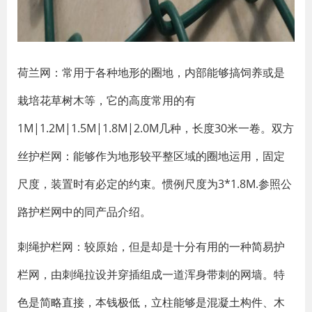
荷兰网：常用于各种地形的圈地，内部能够搞饲养或是
栽培花草树木等，它的高度常用的有
1M|1.2M|1.5M|1.8M|2.0M几种，长度30米一卷。双方
丝护栏网：能够作为地形较平整区域的圈地运用，固定
尺度，装置时有必定的约束。惯例尺度为3*1.8M.参照公
路护栏网中的同产品介绍。
刺绳护栏网：较原始，但是却是十分有用的一种简易护
栏网，由刺绳拉设并穿插组成一道浑身带刺的网墙。特
色是简略直接，本钱极低，立柱能够是混凝土构件、木