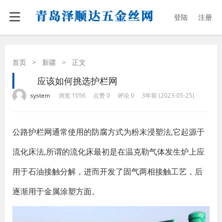
登陆
注册
首页
>
新疆
>
正文
应该如何挑选护栏网
·
·
·
·
system
浏览 1056
点赞 0
评论 0
3年前 (2023-05-25)
公路护栏网通常使用的防腐方式为粉末浸塑法,它起源于
流化床法,所谓的流化床最初是在温克勒气体发生炉上应
用于石油接触分解，进而开发了固气两相接触工艺，后
逐渐用于金属涂塑方面。