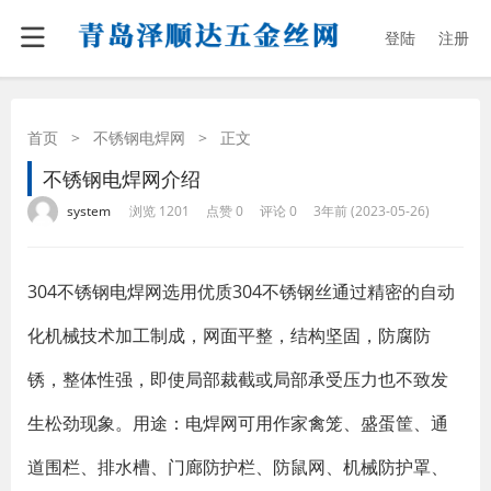
登陆
注册
首页
>
不锈钢电焊网
>
正文
不锈钢电焊网介绍
·
·
·
·
system
浏览 1201
点赞 0
评论 0
3年前 (2023-05-26)
304不锈钢电焊网选用优质304不锈钢丝通过精密的自动
化机械技术加工制成，网面平整，结构坚固，防腐防
锈，整体性强，即使局部裁截或局部承受压力也不致发
生松劲现象。用途：电焊网可用作家禽笼、盛蛋筐、通
道围栏、排水槽、门廊防护栏、防鼠网、机械防护罩、