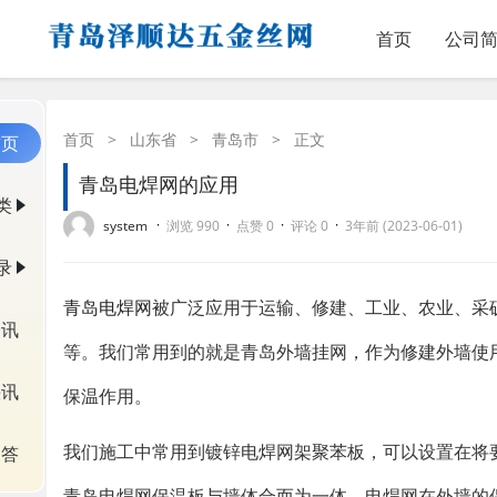
首页
公司
首页
>
山东省
>
青岛市
>
正文
首页
青岛电焊网的应用
类
·
·
·
·
system
浏览 990
点赞 0
评论 0
3年前 (2023-06-01)
录
青岛电焊网
被广泛应用于运输、修建、工业、农业、采
资讯
等。我们常用到的就是青岛外墙挂网，作为修建外墙使
快讯
保温作用。
我们施工中常用到镀锌电焊网架聚苯板，可以设置在将
问答
青岛电焊网保温板与墙体合而为一体。电焊网在外墙的