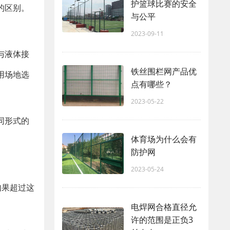
护篮球比赛的安全
的区别。
与公平
2023-09-11
与液体接
铁丝围栏网产品优
用场地选
点有哪些？
2023-05-22
同形式的
体育场为什么会有
防护网
2023-05-24
如果超过这
电焊网合格直径允
许的范围是正负3