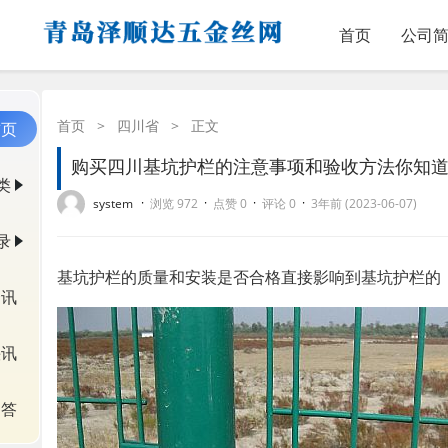
首页
公司
首页
>
四川省
>
正文
首页
购买四川基坑护栏的注意事项和验收方法你知
类
·
·
·
·
system
浏览 972
点赞 0
评论 0
3年前 (2023-06-07)
录
基坑护栏的质量和安装是否合格直接影响到基坑护栏的 
资讯
快讯
问答