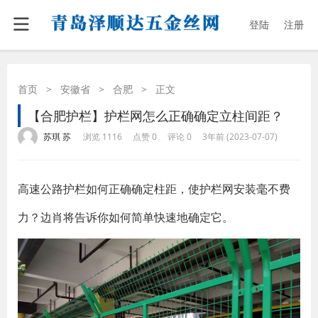
登陆
注册
首页
>
安徽省
>
合肥
>
正文
【合肥护栏】护栏网怎么正确确定立柱间距？
·
·
·
·
苏琪 苏
浏览 1116
点赞 0
评论 0
3年前 (2023-07-07)
高速公路护栏如何正确确定柱距，使护栏网安装毫不费
力？边肖将告诉你如何简单快速地确定它。