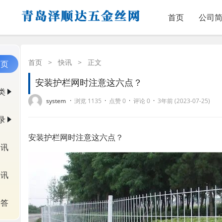
首页
公司
首页
>
快讯
>
正文
首页
安装护栏网时注意这六点？
类
·
·
·
·
system
浏览 1135
点赞 0
评论 0
3年前 (2023-07-25)
录
安装护栏网时注意这六点？
资讯
快讯
问答