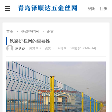
登陆
注册
首页
>
铁路护栏网
>
正文
铁路护栏网的重要性
·
·
·
·
苏琪 苏
浏览 902
点赞 0
评论 0
3年前 (2023-09-14)